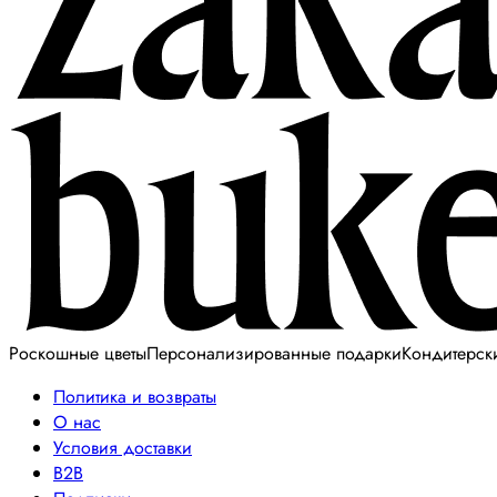
Роскошные цветы
Персонализированные подарки
Кондитерск
Политика и возвраты
О нас
Условия доставки
B2B