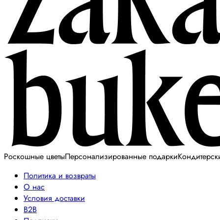
Роскошные цветы
Персонализированные подарки
Кондитерск
Политика и возвраты
О нас
Условия доставки
B2B