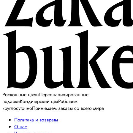
Роскошные цветы
Персонализированные
подарки
Кондитерский цех
Работаем
круглосуточно
Принимаем заказы со всего мира
Политика и возвраты
О нас