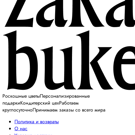
Роскошные цветы
Персонализированные
подарки
Кондитерский цех
Работаем
круглосуточно
Принимаем заказы со всего мира
Политика и возвраты
О нас