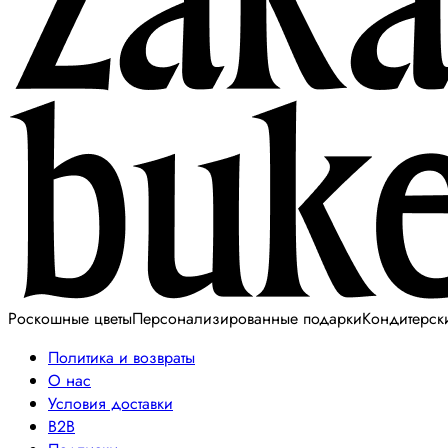
Роскошные цветы
Персонализированные подарки
Кондитерск
Политика и возвраты
О нас
Условия доставки
B2B