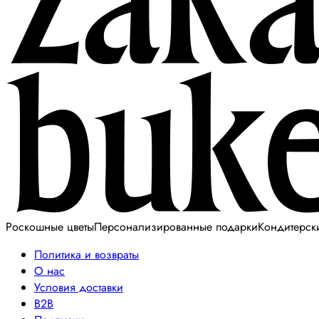
Роскошные цветы
Персонализированные подарки
Кондитерск
Политика и возвраты
О нас
Условия доставки
B2B