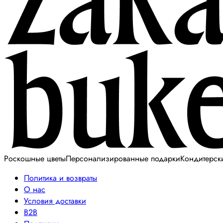
Роскошные цветы
Персонализированные подарки
Кондитерск
Политика и возвраты
О нас
Условия доставки
B2B