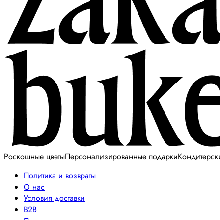
Роскошные цветы
Персонализированные подарки
Кондитерск
Политика и возвраты
О нас
Условия доставки
B2B