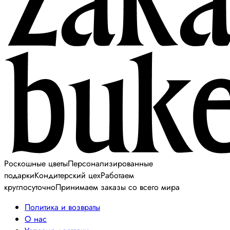
Роскошные цветы
Персонализированные
подарки
Кондитерский цех
Работаем
круглосуточно
Принимаем заказы со всего мира
Политика и возвраты
О нас