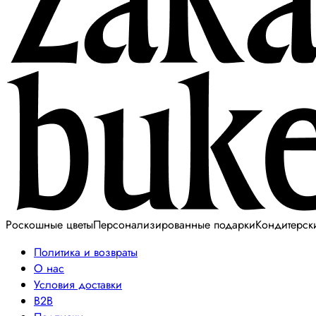
Роскошные цветы
Персонализированные подарки
Кондитерск
Политика и возвраты
О нас
Условия доставки
B2B