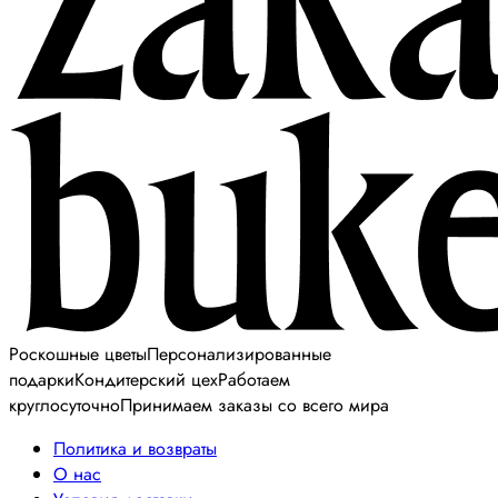
Роскошные цветы
Персонализированные
подарки
Кондитерский цех
Работаем
круглосуточно
Принимаем заказы со всего мира
Политика и возвраты
О нас