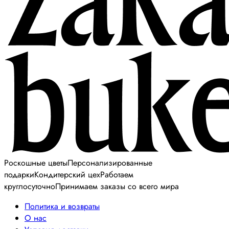
Роскошные цветы
Персонализированные
подарки
Кондитерский цех
Работаем
круглосуточно
Принимаем заказы со всего мира
Политика и возвраты
О нас