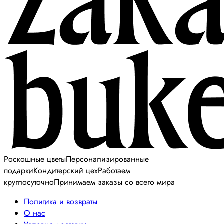
Роскошные цветы
Персонализированные
подарки
Кондитерский цех
Работаем
круглосуточно
Принимаем заказы со всего мира
Политика и возвраты
О нас