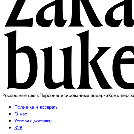
Роскошные цветы
Персонализированные подарки
Кондитерск
Политика и возвраты
О нас
Условия доставки
B2B