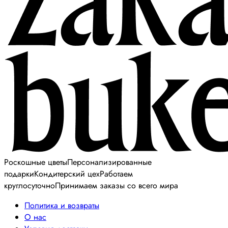
Роскошные цветы
Персонализированные
подарки
Кондитерский цех
Работаем
круглосуточно
Принимаем заказы со всего мира
Политика и возвраты
О нас