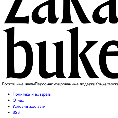
Роскошные цветы
Персонализированные подарки
Кондитерск
Политика и возвраты
О нас
Условия доставки
B2B